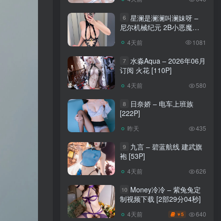
星澜是澜澜叫澜妹呀 –
6
尼尔机械纪元 2B小恶魔
[65P]
4天前
1081
水淼Aqua – 2026年06月
7
订阅 火花 [110P]
4天前
580
日奈娇 – 电车上班族
8
[222P]
昨天
435
九言 – 碧蓝航线 建武旗
9
袍 [53P]
4天前
626
Money冷冷 – 紫兔兔定
10
制视频下载 [2部29分04秒]
640
4天前
5
￥