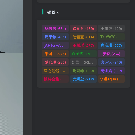
标签云
杨晨晨
徐莉芝
王雨纯
(661)
(469)
(409)
周于希
陆萱萱
[DJAWA]
(401)
(314)
(290)
[ARTGRAVIA]
王馨瑶
唐安琪
(290)
(277)
(277)
朱可儿
鱼子酱fish
安然
(271)
(256)
(254)
梦心玥
妲己_Toxic
蠢沫沫
(250)
(247)
(240)
星之迟迟
周妍希
绮里嘉
(238)
(229)
(222)
模特合集
尤妮丝
水淼aqua
(218)
(212)
(172)