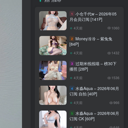
小仓千代w – 2026年05
1
月会员订阅 [141P]
4天前
1060
Money冷冷 – 紫兔兔
2
[84P]
4天前
1432
过期米线线喵 – 榜30下
3
播照 [28P]
4天前
1536
水淼Aqua – 2026年06月
4
订阅 自拍 [40P]
4天前
966
水淼Aqua – 2026年06月
5
订阅 CK [60P]
4天前
646