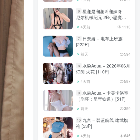
星澜是澜澜叫澜妹呀 –
6
尼尔机械纪元 2B小恶魔
[65P]
4天前
1113
日奈娇 – 电车上班族
7
[222P]
前天
594
水淼Aqua – 2026年06月
8
订阅 火花 [110P]
4天前
597
水淼Aqua – 卡芙卡浴室
9
（崩坏：星穹铁道）[51P]
前天
359
九言 – 碧蓝航线 建武旗
10
袍 [53P]
4天前
646