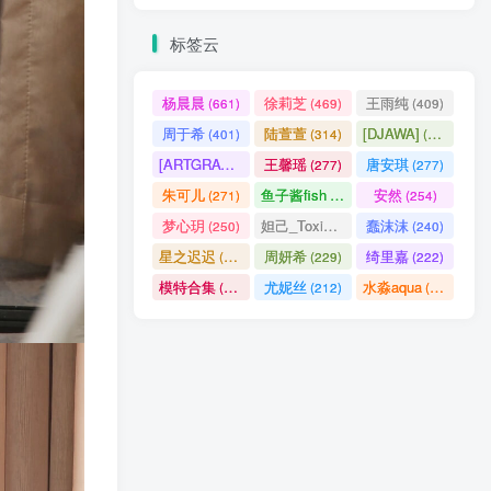
标签云
杨晨晨
徐莉芝
王雨纯
(661)
(469)
(409)
周于希
陆萱萱
[DJAWA]
(401)
(314)
(290)
[ARTGRAVIA]
王馨瑶
唐安琪
(290)
(277)
(277)
朱可儿
鱼子酱fish
安然
(271)
(256)
(254)
梦心玥
妲己_Toxic
蠢沫沫
(250)
(247)
(240)
星之迟迟
周妍希
绮里嘉
(238)
(229)
(222)
模特合集
尤妮丝
水淼aqua
(218)
(212)
(172)