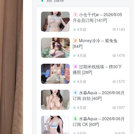
小仓千代w – 2026年05
1
月会员订阅 [141P]
4天前
1143
Money冷冷 – 紫兔兔
2
[84P]
4天前
1476
过期米线线喵 – 榜30下
3
播照 [28P]
4天前
1570
水淼Aqua – 2026年06月
4
订阅 自拍 [40P]
4天前
1007
水淼Aqua – 2026年06月
5
订阅 CK [60P]
4天前
676