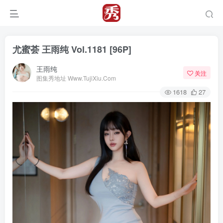
尤蜜荟 王雨纯 Vol.1181 [96P]
王雨纯
关注
图集秀地址 Www.TujiXiu.Com
1618
27