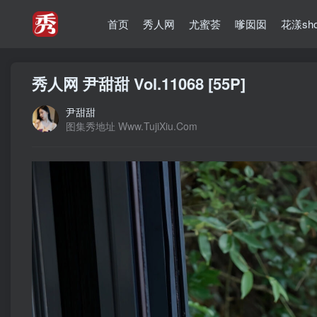
首页
秀人网
尤蜜荟
嗲囡囡
花漾sh
秀人网 尹甜甜 Vol.11068 [55P]
尹甜甜
图集秀地址 Www.TujiXiu.Com