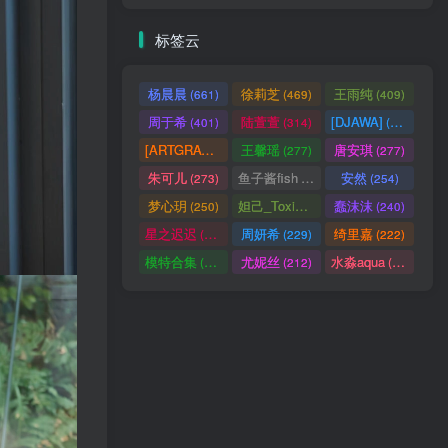
标签云
杨晨晨
徐莉芝
王雨纯
(661)
(469)
(409)
周于希
陆萱萱
[DJAWA]
(401)
(314)
(290)
[ARTGRAVIA]
王馨瑶
唐安琪
(290)
(277)
(277)
朱可儿
鱼子酱fish
安然
(273)
(257)
(254)
梦心玥
妲己_Toxic
蠢沫沫
(250)
(247)
(240)
星之迟迟
周妍希
绮里嘉
(238)
(229)
(222)
模特合集
尤妮丝
水淼aqua
(218)
(212)
(172)