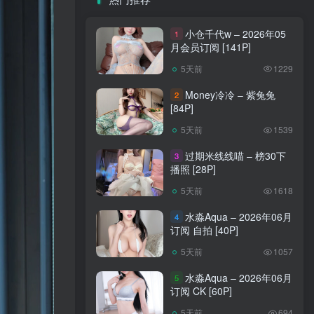
小仓千代w – 2026年05
1
月会员订阅 [141P]
5天前
1229
Money冷冷 – 紫兔兔
2
[84P]
5天前
1539
过期米线线喵 – 榜30下
3
播照 [28P]
5天前
1618
水淼Aqua – 2026年06月
4
订阅 自拍 [40P]
5天前
1057
水淼Aqua – 2026年06月
5
订阅 CK [60P]
5天前
694