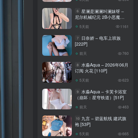
星澜是澜澜叫澜妹呀 –
6
尼尔机械纪元 2B小恶魔
[65P]
5天前
1161
日奈娇 – 电车上班族
7
[222P]
前天
760
水淼Aqua – 2026年06月
8
订阅 火花 [110P]
5天前
623
水淼Aqua – 卡芙卡浴室
9
（崩坏：星穹铁道）[51P]
前天
463
九言 – 碧蓝航线 建武旗
10
袍 [53P]
5天前
665