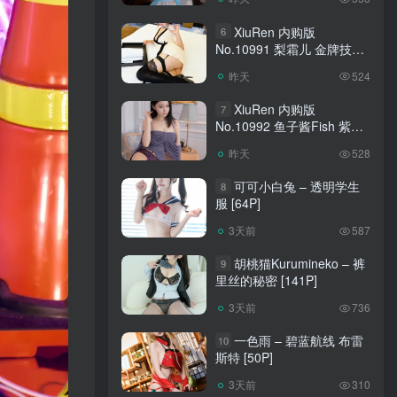
XiuRen 内购版
6
No.10991 梨霜儿 金牌技师
[88P]
昨天
524
XiuRen 内购版
7
No.10992 鱼子酱Fish 紫丝
[120P]
昨天
528
可可小白兔 – 透明学生
8
服 [64P]
3天前
587
胡桃猫Kurumineko – 裤
9
里丝的秘密 [141P]
3天前
736
一色雨 – 碧蓝航线 布雷
10
斯特 [50P]
3天前
310