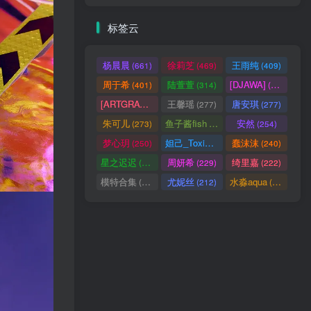
标签云
杨晨晨
徐莉芝
王雨纯
(661)
(469)
(409)
周于希
陆萱萱
[DJAWA]
(401)
(314)
(290)
[ARTGRAVIA]
王馨瑶
唐安琪
(290)
(277)
(277)
朱可儿
鱼子酱fish
安然
(273)
(257)
(254)
梦心玥
妲己_Toxic
蠢沫沫
(250)
(247)
(240)
星之迟迟
周妍希
绮里嘉
(238)
(229)
(222)
模特合集
尤妮丝
水淼aqua
(218)
(212)
(172)