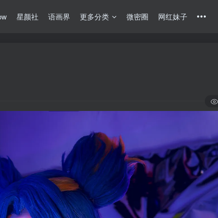
ow
星颜社
语画界
更多分类
微密圈
网红妹子