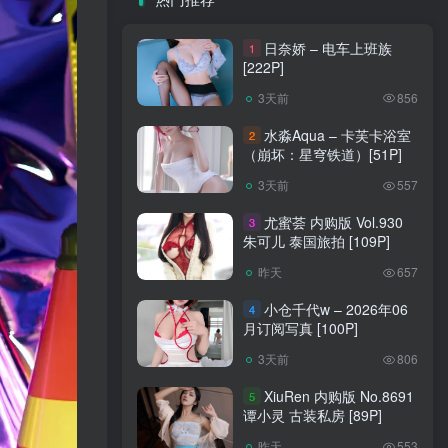
日奈娇 – 电车上班族
1
[222P]
3天前
856
水淼Aqua – 卡芙卡浴室
2
（崩坏：星穹铁道）[51P]
3天前
557
尤蜜荟 内购版 Vol.930
3
朱可儿 泰国旅拍 [109P]
昨天
657
小仓千代w – 2026年06
4
月订阅写真 [100P]
3天前
806
XiuRen 内购版 No.8691
5
谭小灵 古装私房 [89P]
昨天
553