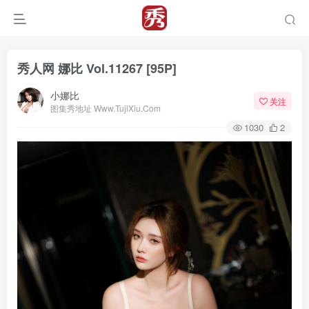
秀人网 娜比 Vol.11267 [95P]
小娜比
关注
图集秀地址 Www.TujiXiu.Com
1030
2