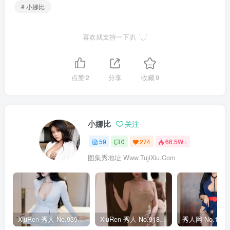
# 小娜比
喜欢就支持一下叭 ´◡`
点赞
2
分享
收藏
9
小娜比
关注
59
0
274
66.5W+
图集秀地址 Www.TujiXiu.Com
XiuRen 秀人 No.9398 娜比 [100P]
XiuRen 秀人 No.9180 娜比 [83P]