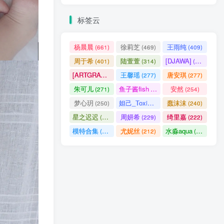
标签云
杨晨晨
徐莉芝
王雨纯
(661)
(469)
(409)
周于希
陆萱萱
[DJAWA]
(401)
(314)
(290)
[ARTGRAVIA]
王馨瑶
唐安琪
(290)
(277)
(277)
朱可儿
鱼子酱fish
安然
(271)
(256)
(254)
梦心玥
妲己_Toxic
蠢沫沫
(250)
(247)
(240)
星之迟迟
周妍希
绮里嘉
(238)
(229)
(222)
模特合集
尤妮丝
水淼aqua
(218)
(212)
(172)