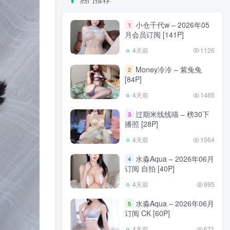
小仓千代w – 2026年05
1
月会员订阅 [141P]
4天前
1126
Money冷冷 – 紫兔兔
2
[84P]
4天前
1465
过期米线线喵 – 榜30下
3
播照 [28P]
4天前
1564
水淼Aqua – 2026年06月
4
订阅 自拍 [40P]
4天前
995
水淼Aqua – 2026年06月
5
订阅 CK [60P]
4天前
671