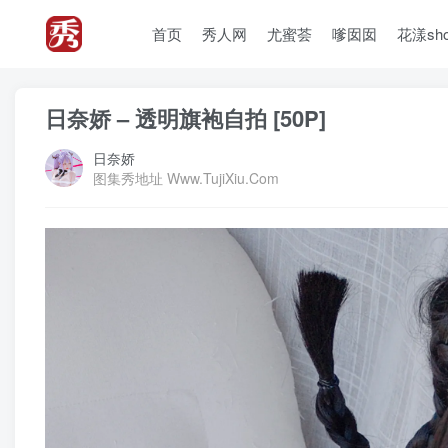
首页
秀人网
尤蜜荟
嗲囡囡
花漾sh
日奈娇 – 透明旗袍自拍 [50P]
日奈娇
图集秀地址 Www.TujiXiu.Com