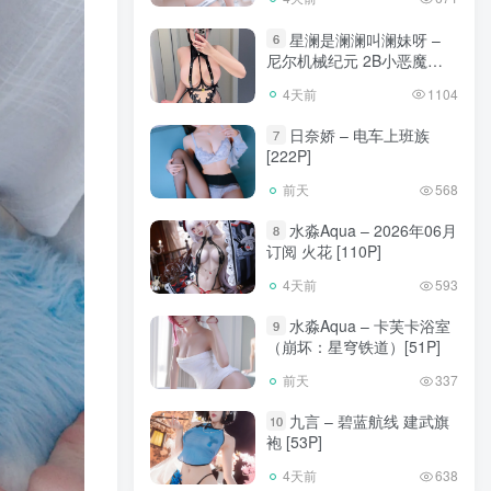
星澜是澜澜叫澜妹呀 –
6
尼尔机械纪元 2B小恶魔
[65P]
4天前
1104
日奈娇 – 电车上班族
7
[222P]
前天
568
水淼Aqua – 2026年06月
8
订阅 火花 [110P]
4天前
593
水淼Aqua – 卡芙卡浴室
9
（崩坏：星穹铁道）[51P]
前天
337
九言 – 碧蓝航线 建武旗
10
袍 [53P]
4天前
638