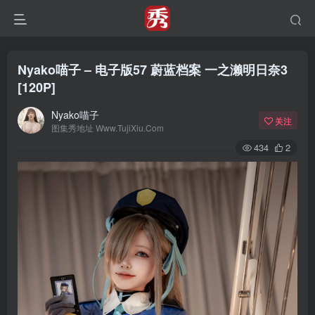
Nyako喵子 – 电子版57 蔚蓝档案 一之濑明日奈3
[120P]
Nyako喵子
关注
图集秀地址 Www.TujiXiu.Com
434
2