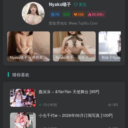
Nyako喵子
关注
74
0
298
90.8W+
图集秀地址 Www.TujiXiu.Com
Nyako喵子 – 诱拐本 [141P]
Nyako喵子 – 痴女メイド [110P]
猜你喜欢
蠢沫沫 – &YanYan 天使舞台 [95P]
10小时前
183
小仓千代w – 2026年06月订阅写真 [100P]