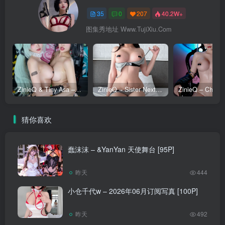
35
0
207
40.2W+
图集秀地址 Www.TujiXiu.Com
ZinieQ & Tiny Asa – Corin x Ellen Joe [21P]
ZinieQ – Sister Next Door [17P]
猜你喜欢
蠢沫沫 – &YanYan 天使舞台 [95P]
昨天
444
小仓千代w – 2026年06月订阅写真 [100P]
昨天
492