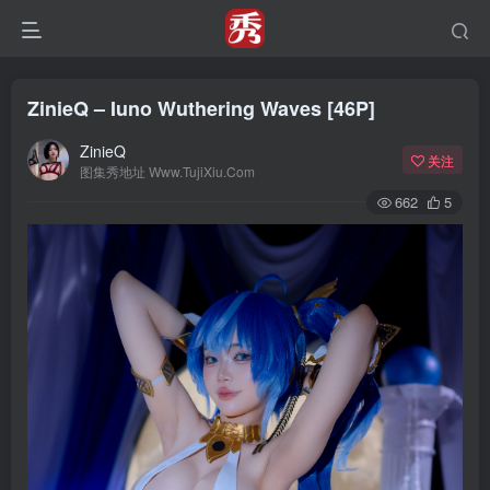
ZinieQ – Iuno Wuthering Waves [46P]
ZinieQ
关注
图集秀地址 Www.TujiXiu.Com
662
5