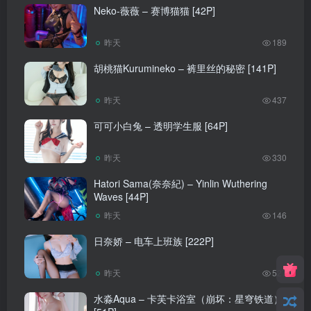
Neko-薇薇 – 赛博猫猫 [42P]
昨天
189
胡桃猫Kurumineko – 裤里丝的秘密 [141P]
昨天
437
可可小白兔 – 透明学生服 [64P]
昨天
330
Hatori Sama(奈奈紀) – Yinlin Wuthering
Waves [44P]
昨天
146
日奈娇 – 电车上班族 [222P]
昨天
527
水淼Aqua – 卡芙卡浴室（崩坏：星穹铁道）