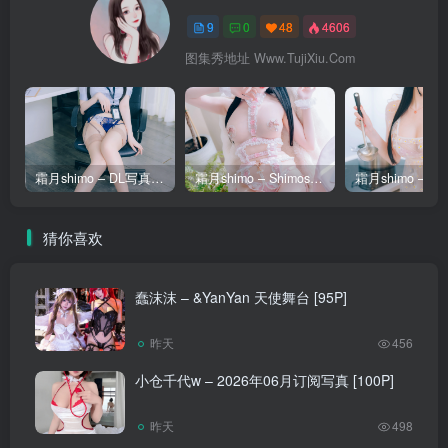
9
0
48
4606
图集秀地址 Www.TujiXiu.Com
霜月shimo – DL写真集-Shimo’ Secret Office Vol.02 [140P]
霜月shimo – Shimos Day 2026 Part.1 [33P]
猜你喜欢
蠢沫沫 – &YanYan 天使舞台 [95P]
昨天
456
小仓千代w – 2026年06月订阅写真 [100P]
昨天
498