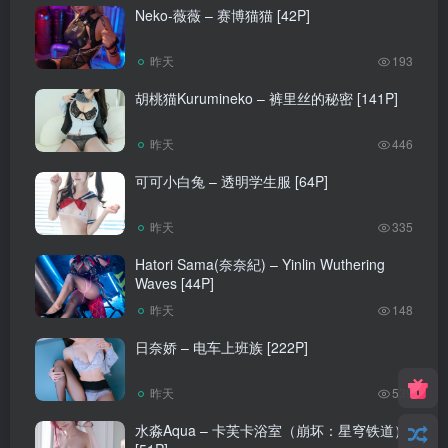
Neko-薇薇 – 赛博猫猫 [42P]
昨天
193
胡桃猫Kurumineko – 裤里丝的秘密 [141P]
昨天
446
可可小白兔 – 透明学生服 [64P]
昨天
335
Hatori Sama(奈奈紀) – Yinlin Wuthering
Waves [44P]
昨天
148
日奈娇 – 电车上班族 [222P]
昨天
539
水淼Aqua – 卡芙卡浴室（崩坏：星穹铁道）