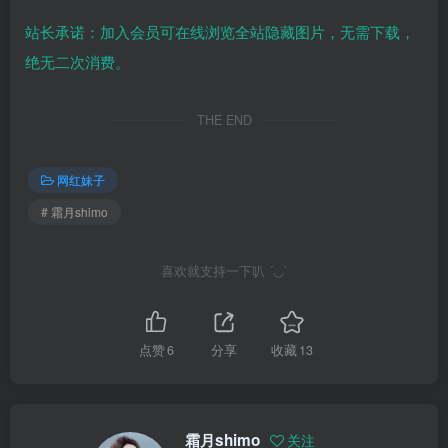
站长承诺：加入会员可在线浏览全站隐藏图片，无需下载，
绝无二次消费。
THE END
网红妹子
# 霜月shimo
喜欢就支持一下叭 ´◡`
点赞
6
分享
收藏
13
霜月shimo
关注