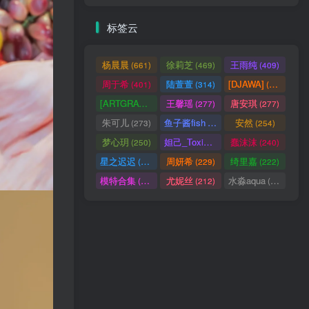
标签云
杨晨晨
徐莉芝
王雨纯
(661)
(469)
(409)
周于希
陆萱萱
[DJAWA]
(401)
(314)
(290)
[ARTGRAVIA]
王馨瑶
唐安琪
(290)
(277)
(277)
朱可儿
鱼子酱fish
安然
(273)
(257)
(254)
梦心玥
妲己_Toxic
蠢沫沫
(250)
(247)
(240)
星之迟迟
周妍希
绮里嘉
(238)
(229)
(222)
模特合集
尤妮丝
水淼aqua
(218)
(212)
(172)