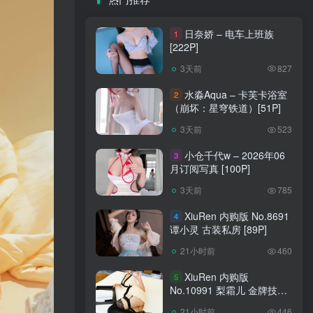
日奈娇 – 电车上班族
1
[222P]
3天前
827
水淼Aqua – 卡芙卡浴室
2
（崩坏：星穹铁道）[51P]
3天前
523
小仓千代w – 2026年06
3
月订阅写真 [100P]
3天前
785
XiuRen 内购版 No.8691
4
谭小灵 古装私房 [89P]
21小时前
460
XiuRen 内购版
5
No.10991 梨霜儿 金牌技师
[88P]
21小时前
446