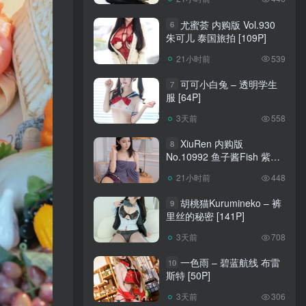
尤蜜荟 内购版 Vol.930
6
朱可儿 泰国旅拍 [109P]
21小时前
539
可可小白兔 – 透明学生
7
服 [64P]
3天前
558
XiuRen 内购版
8
No.10992 鱼子酱Fish 紫丝
[120P]
21小时前
448
胡桃猫Kurumineko – 裤
9
里丝的秘密 [141P]
3天前
708
一色雨 – 碧蓝航线 布雷
10
斯特 [50P]
3天前
306