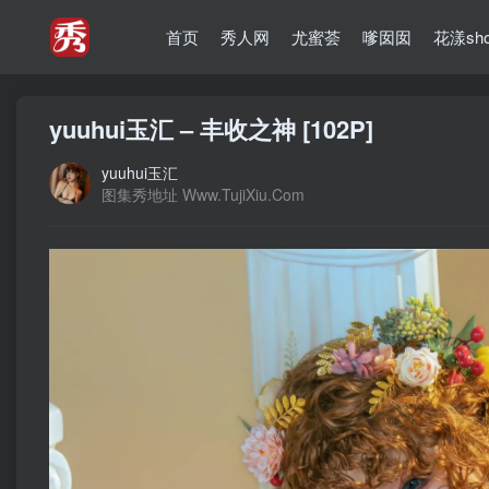
首页
秀人网
尤蜜荟
嗲囡囡
花漾sh
yuuhui玉汇 – 丰收之神 [102P]
yuuhui玉汇
图集秀地址 Www.TujiXiu.Com