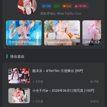
136
0
545
181W+
图集秀地址 Www.TujiXiu.Com
日本性感萝莉Byoru – Lucy [29P]
Byoru – Pekomama Hololive（Vtuber）[50P]
猜你喜欢
蠢沫沫 – &YanYan 天使舞台 [95P]
3天前
708
小仓千代w – 2026年06月订阅写真 [100P]
3天前
813