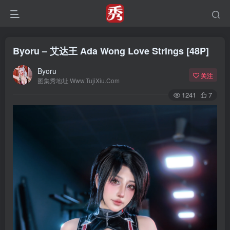
Byoru – 艾达王 Ada Wong Love Strings [48P]
Byoru
关注
图集秀地址 Www.TujiXiu.Com
1241
7