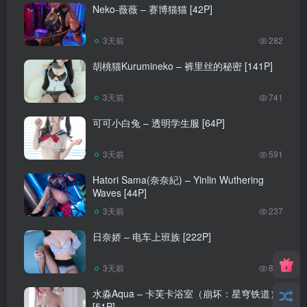
Neko-薇薇 – 赛博猫猫 [42P]
3天前
282
胡桃猫Kurumineko – 裤里丝的秘密 [141P]
3天前
741
可可小白兔 – 透明学生服 [64P]
3天前
591
Hatori Sama(奈奈紀) – Yinlin Wuthering
Waves [44P]
3天前
237
日奈娇 – 电车上班族 [222P]
3天前
870
水淼Aqua – 卡芙卡浴室（崩坏：星穹铁道）
[51P]