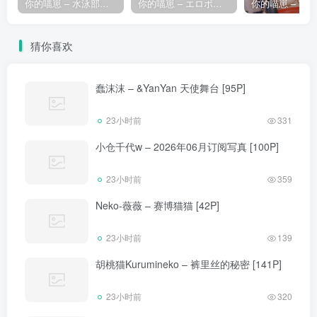
你的喵崽 – 水泳部の新人メンバー！水着~ヌード [110P]
你的喵崽 – エロポニーテールの妹 [48P]
猜你喜欢
蠢沫沫 – &YanYan 天使舞台 [95P]
23小时前
331
小仓千代w – 2026年06月订阅写真 [100P]
23小时前
359
Neko-薇薇 – 赛博猫猫 [42P]
23小时前
139
胡桃猫Kurumineko – 裤里丝的秘密 [141P]
23小时前
320