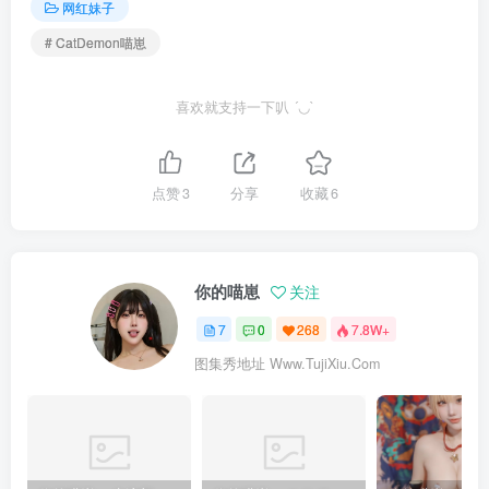
网红妹子
# CatDemon喵崽
喜欢就支持一下叭 ´◡`
点赞
3
分享
收藏
6
你的喵崽
关注
7
0
268
7.8W+
图集秀地址 Www.TujiXiu.Com