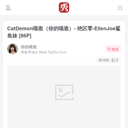
CatDemon喵崽（你的喵崽）- 绝区零-EllenJoe鲨
鱼妹 [86P]
你的喵崽
关注
图集秀地址 Www.TujiXiu.Com
530
3