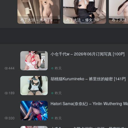
布丁大法 – 米布丁+ 油布丁[35P]
布丁大法 – 修女 [100P]
小仓千代w – 2026年06月订阅写真 [100P]
444
昨天
胡桃猫Kurumineko – 裤里丝的秘密 [141P]
189
昨天
Hatori Sama(奈奈紀) – Yinlin Wuthering Wa
330
昨天