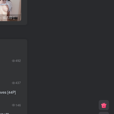
布丁大法 – 猫爪印 [70P]
布丁大法 – JK水手服 [100P]
布丁大法 – 熟女の色気 [24P]
492
437
ves [44P]
146