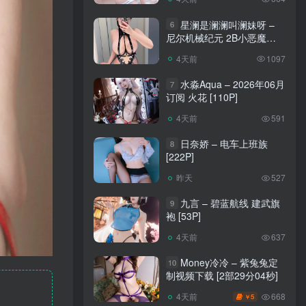
星澜是澜澜叫澜妹呀 –
6
尼尔机械纪元 2B小恶魔
[65P]
4天前
1097
水淼Aqua – 2026年06月
7
订阅 火花 [110P]
4天前
591
日奈娇 – 电车上班族
8
[222P]
昨天
527
九言 – 碧蓝航线 建武旗
9
袍 [53P]
4天前
637
Money冷冷 – 紫兔兔定
10
制视频下载 [2部29分04秒]
668
4天前
5
￥