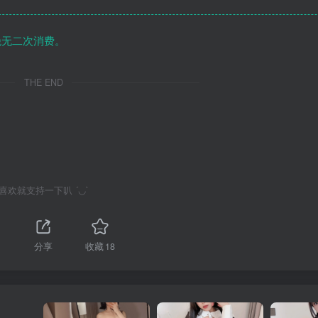
绝无二次消费。
THE END
喜欢就支持一下叭 ´◡`
分享
收藏
18