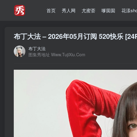
首页
秀人网
尤蜜荟
嗲囡囡
花漾sh
布丁大法 – 2026年05月订阅 520快乐 [24P
布丁大法
图集秀地址 Www.TujiXiu.Com