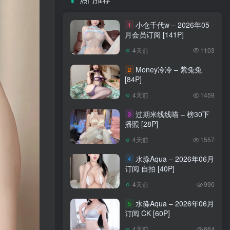
小仓千代w – 2026年05
1
月会员订阅 [141P]
4天前
1103
Money冷冷 – 紫兔兔
2
[84P]
4天前
1459
过期米线线喵 – 榜30下
3
播照 [28P]
4天前
1557
水淼Aqua – 2026年06月
4
订阅 自拍 [40P]
4天前
990
水淼Aqua – 2026年06月
5
订阅 CK [60P]
4天前
664