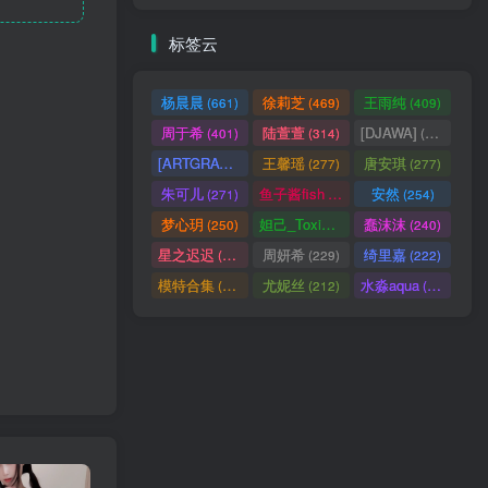
标签云
杨晨晨
徐莉芝
王雨纯
(661)
(469)
(409)
周于希
陆萱萱
[DJAWA]
(401)
(314)
(290)
[ARTGRAVIA]
王馨瑶
唐安琪
(290)
(277)
(277)
朱可儿
鱼子酱fish
安然
(271)
(256)
(254)
梦心玥
妲己_Toxic
蠢沫沫
(250)
(247)
(240)
星之迟迟
周妍希
绮里嘉
(238)
(229)
(222)
模特合集
尤妮丝
水淼aqua
(218)
(212)
(172)