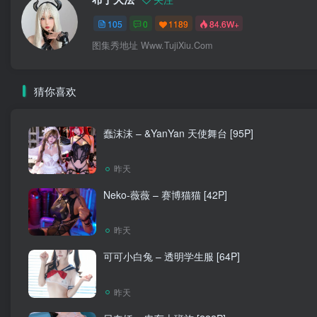
105
0
1189
84.6W+
图集秀地址 Www.TujiXiu.Com
猜你喜欢
蠢沫沫 – &YanYan 天使舞台 [95P]
昨天
Neko-薇薇 – 赛博猫猫 [42P]
昨天
可可小白兔 – 透明学生服 [64P]
昨天