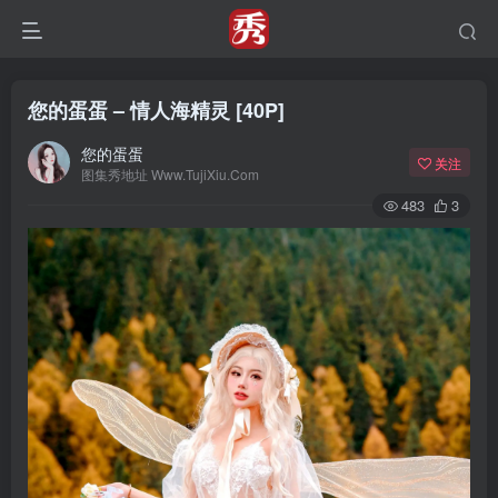
您的蛋蛋 – 情人海精灵 [40P]
您的蛋蛋
关注
图集秀地址 Www.TujiXiu.Com
483
3