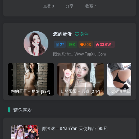
点赞
3
分享
收藏
7
您的蛋蛋
关注
27
0
203
33.6W+
图集秀地址 Www.TujiXiu.Com
您的蛋蛋 – 尾随 [83P]
您的蛋蛋 – 唇膜 [37P]
猜你喜欢
蠢沫沫 – &YanYan 天使舞台 [95P]