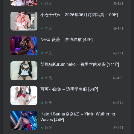
昨天
421
小仓千代w – 2026年06月订阅写真 [100P]
昨天
471
Neko-薇薇 – 赛博猫猫 [42P]
昨天
171
胡桃猫Kurumineko – 裤里丝的秘密 [141P]
昨天
420
可可小白兔 – 透明学生服 [64P]
昨天
314
Hatori Sama(奈奈紀) – Yinlin Wuthering
Waves [44P]
昨天
141