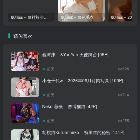
疯猫ss – 白衬衫少女 [80P]
疯猫ss – 白色毛衣
猜你喜欢
蠢沫沫 – &YanYan 天使舞台 [95P]
前天
626
小仓千代w – 2026年06月订阅写真 [100P]
前天
714
Neko-薇薇 – 赛博猫猫 [42P]
前天
255
胡桃猫Kurumineko – 裤里丝的秘密 [141P]