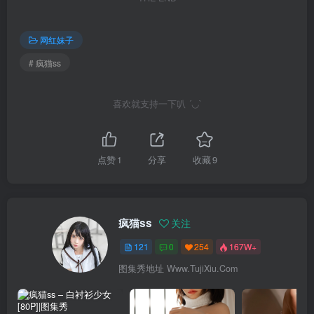
网红妹子
# 疯猫ss
喜欢就支持一下叭 ´◡`
点赞
1
分享
收藏
9
疯猫ss
关注
121
0
254
167W+
图集秀地址 Www.TujiXiu.Com