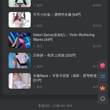
前天
642
可可小白兔 – 透明学生服 [64P]
前天
514
Hatori Sama(奈奈紀) – Yinlin Wuthering
Waves [44P]
前天
210
日奈娇 – 电车上班族 [222P]
前天
756
水淼Aqua – 卡芙卡浴室（崩坏：星穹铁道）
[51P]
前天
461
客服QQ：2188 641 609