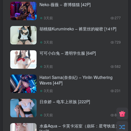
Neko-薇薇 – 赛博猫猫 [42P]
3天前
277
胡桃猫Kurumineko – 裤里丝的秘密 [141P]
3天前
729
可可小白兔 – 透明学生服 [64P]
3天前
582
Hatori Sama(奈奈紀) – Yinlin Wuthering
Waves [44P]
3天前
231
日奈娇 – 电车上班族 [222P]
3天前
849
水淼Aqua – 卡芙卡浴室（崩坏：星穹铁道）