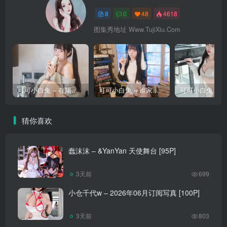
8
0
48
4618
图集秀地址 Www.TujiXiu.Com
可可小白兔 – 在陽台做壞事的小兔兔 [68P]
可可小白兔 – 谁家的小恶魔呀 [65P]
猜你喜欢
蠢沫沫 – &YanYan 天使舞台 [95P]
3天前
699
小仓千代w – 2026年06月订阅写真 [100P]
3天前
803