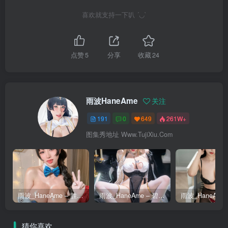
喜欢就支持一下叭 ´◡`
点赞
5
分享
收藏
24
雨波HaneAme
关注
191
0
649
261W+
图集秀地址 Www.TujiXiu.Com
雨波_HaneAme – 胜利女神 – 梅裡兔女郎 [36P]
雨波_HaneAme – 碧蓝航线 – 怨仇 [35P]
猜你喜欢