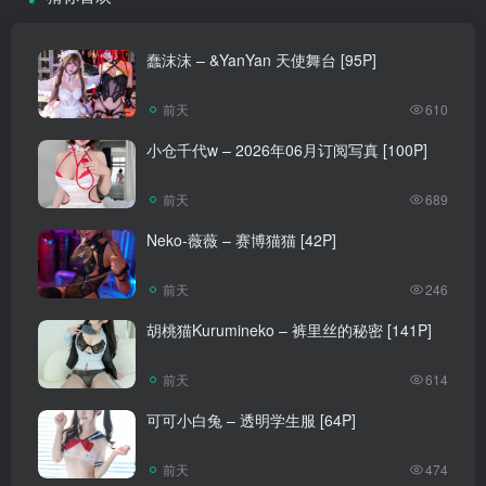
蠢沫沫 – &YanYan 天使舞台 [95P]
前天
610
小仓千代w – 2026年06月订阅写真 [100P]
前天
689
Neko-薇薇 – 赛博猫猫 [42P]
前天
246
胡桃猫Kurumineko – 裤里丝的秘密 [141P]
前天
614
可可小白兔 – 透明学生服 [64P]
前天
474