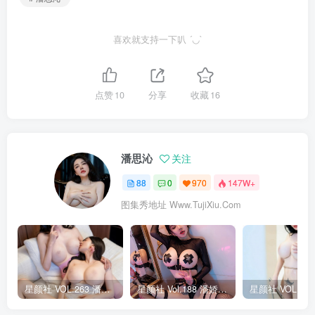
喜欢就支持一下叭 ´◡`
点赞
10
分享
收藏
16
潘思沁
关注
88
0
970
147W+
图集秀地址 Www.TujiXiu.Com
星颜社 VOL.263 潘思沁&李丽莎 模特合集 [80P]
星颜社 Vol.188 潘娇娇 黑色网格袜写真 [80P]