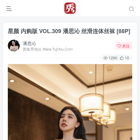
星颜 内购版 VOL.309 潘思沁 丝滑连体丝袜 [88P]
潘思沁
关注
图集秀地址 Www.TujiXiu.Com
1290
10