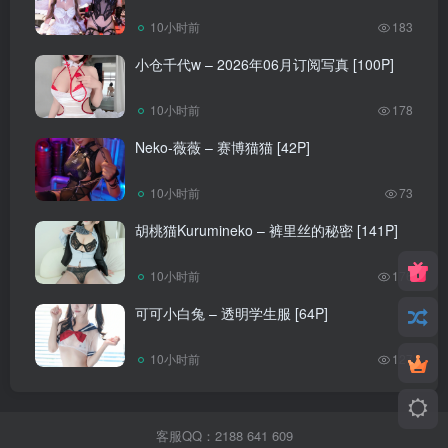
10小时前
183
小仓千代w – 2026年06月订阅写真 [100P]
10小时前
178
Neko-薇薇 – 赛博猫猫 [42P]
10小时前
73
胡桃猫Kurumineko – 裤里丝的秘密 [141P]
10小时前
176
可可小白兔 – 透明学生服 [64P]
10小时前
127
客服QQ：2188 641 609