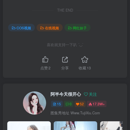
THE END
COS视频
在线视频
网红妹子
喜欢就支持一下叭 ´◡`
点赞
2
分享
收藏
13
阿半今天很开心
关注
15
0
52
17.3W+
图集秀地址 Www.TujiXiu.Com