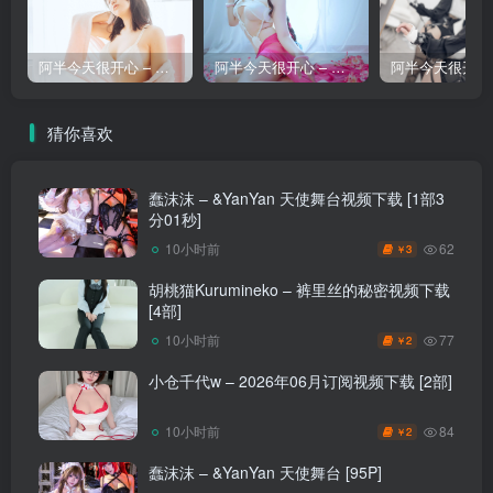
阿半今天很开心 – 私房
阿半今天很开心 – 杀生学院
猜你喜欢
蠢沫沫 – &YanYan 天使舞台视频下载 [1部3
分01秒]
62
10小时前
3
￥
胡桃猫Kurumineko – 裤里丝的秘密视频下载
[4部]
77
10小时前
2
￥
小仓千代w – 2026年06月订阅视频下载 [2部]
84
10小时前
2
￥
蠢沫沫 – &YanYan 天使舞台 [95P]