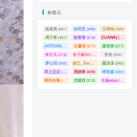
标签云
杨晨晨
徐莉芝
王雨纯
(661)
(469)
(409)
周于希
陆萱萱
[DJAWA]
(401)
(314)
(290)
[ARTGRAVIA]
王馨瑶
唐安琪
(290)
(277)
(277)
朱可儿
鱼子酱fish
安然
(273)
(257)
(254)
梦心玥
妲己_Toxic
蠢沫沫
(250)
(247)
(240)
星之迟迟
周妍希
绮里嘉
(238)
(229)
(222)
模特合集
尤妮丝
水淼aqua
(218)
(212)
(172)