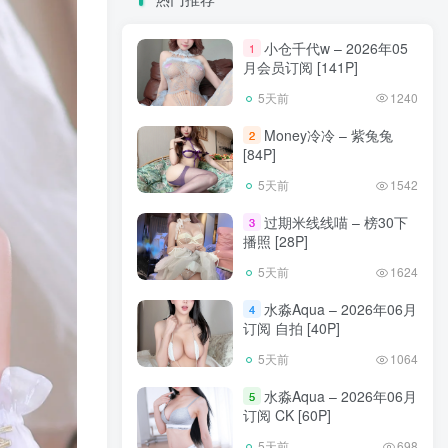
小仓千代w – 2026年05
1
月会员订阅 [141P]
5天前
1240
Money冷冷 – 紫兔兔
2
[84P]
5天前
1542
过期米线线喵 – 榜30下
3
播照 [28P]
5天前
1624
水淼Aqua – 2026年06月
4
订阅 自拍 [40P]
5天前
1064
水淼Aqua – 2026年06月
5
订阅 CK [60P]
5天前
698