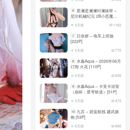
星澜是澜澜叫澜妹呀 –
6
尼尔机械纪元 2B小恶魔
[65P]
5天前
1162
日奈娇 – 电车上班族
7
[222P]
2天前
772
水淼Aqua – 2026年06月
8
订阅 火花 [110P]
5天前
626
水淼Aqua – 卡芙卡浴室
9
（崩坏：星穹铁道）[51P]
2天前
475
九言 – 碧蓝航线 建武旗
10
袍 [53P]
5天前
666