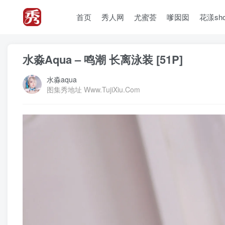
首页
秀人网
尤蜜荟
嗲囡囡
花漾sh
水淼Aqua – 鸣潮 长离泳装 [51P]
水淼aqua
图集秀地址 Www.TujiXiu.Com