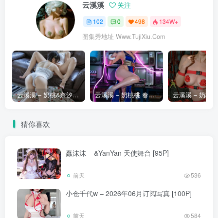
云溪溪
关注
102
0
498
134W+
图集秀地址 Www.TujiXiu.Com
云溪溪 – 奶桃&奈汐酱nice&七月喵子 夏日 [130P]
云溪溪 – 奶桃桃 春丽 [75P]
猜你喜欢
蠢沫沫 – &YanYan 天使舞台 [95P]
前天
536
小仓千代w – 2026年06月订阅写真 [100P]
前天
584