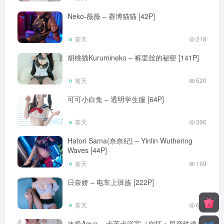
Neko-薇薇 – 赛博猫猫 [42P]
前天
218
胡桃猫Kurumineko – 裤里丝的秘密 [141P]
前天
520
可可小白兔 – 透明学生服 [64P]
前天
396
Hatori Sama(奈奈紀) – Yinlin Wuthering
Waves [44P]
前天
169
日奈娇 – 电车上班族 [222P]
前天
612
水淼Aqua – 卡芙卡浴室（崩坏：星穹铁道）