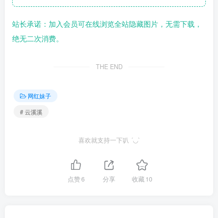
站长承诺：加入会员可在线浏览全站隐藏图片，无需下载，
绝无二次消费。
THE END
网红妹子
# 云溪溪
喜欢就支持一下叭 ´◡`
点赞
6
分享
收藏
10