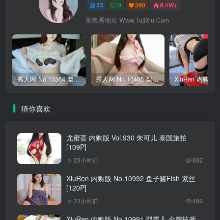
33
0
390
8.4W+
图集秀地址 Www.TujiXiu.Com
秀人网 No.10364 梨霜儿 [80P]
秀人网 No.10405 梨霜儿 [79P]
猜你喜欢
尤蜜荟 内购版 Vol.930 朱可儿 泰国旅拍
[109P]
23小时前
602
XiuRen 内购版 No.10992 鱼子酱Fish 紫丝
[120P]
23小时前
489
XiuRen 内购版 No.10991 梨霜儿 金牌技师