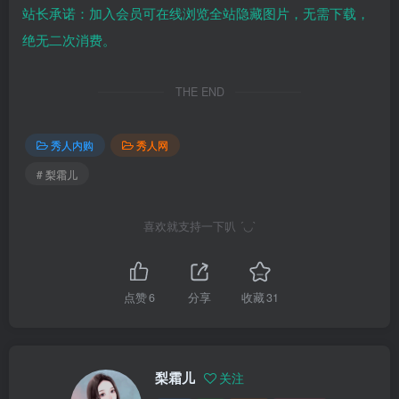
站长承诺：加入会员可在线浏览全站隐藏图片，无需下载，
绝无二次消费。
THE END
秀人内购
秀人网
# 梨霜儿
喜欢就支持一下叭 ´◡`
点赞
6
分享
收藏
31
梨霜儿
关注