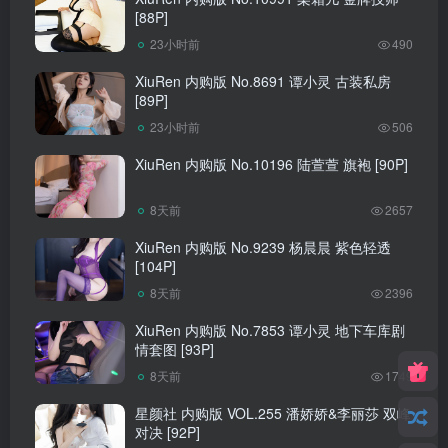
[88P]
23小时前
490
XiuRen 内购版 No.8691 谭小灵 古装私房
[89P]
23小时前
506
XiuRen 内购版 No.10196 陆萱萱 旗袍 [90P]
8天前
2657
XiuRen 内购版 No.9239 杨晨晨 紫色轻透
[104P]
8天前
2396
XiuRen 内购版 No.7853 谭小灵 地下车库剧
情套图 [93P]
8天前
1749
星颜社 内购版 VOL.255 潘娇娇&李丽莎 双峰
对决 [92P]