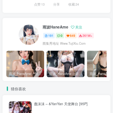
点赞
13
分享
收藏
24
雨波HaneAme
关注
191
0
649
261W+
图集秀地址 Www.TujiXiu.Com
雨波_HaneAme – 胜利女神 – 梅裡兔女郎 [36P]
雨波_HaneAme – 碧蓝航线 – 怨仇 [35P]
猜你喜欢
蠢沫沫 – &YanYan 天使舞台 [95P]