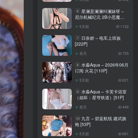
星澜是澜澜叫澜妹呀 –
6
尼尔机械纪元 2B小恶魔
[65P]
5天前
1152
日奈娇 – 电车上班族
7
[222P]
前天
725
水淼Aqua – 2026年06月
8
订阅 火花 [110P]
5天前
621
水淼Aqua – 卡芙卡浴室
9
（崩坏：星穹铁道）[51P]
前天
446
九言 – 碧蓝航线 建武旗
10
袍 [53P]
5天前
661