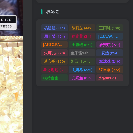
标签云
杨晨晨
徐莉芝
王雨纯
(661)
(469)
(409)
周于希
陆萱萱
[DJAWA]
(401)
(314)
(290)
[ARTGRAVIA]
王馨瑶
唐安琪
(290)
(277)
(277)
朱可儿
鱼子酱fish
安然
(273)
(257)
(254)
梦心玥
妲己_Toxic
蠢沫沫
(250)
(247)
(240)
星之迟迟
周妍希
绮里嘉
(238)
(229)
(222)
模特合集
尤妮丝
水淼aqua
(218)
(212)
(172)