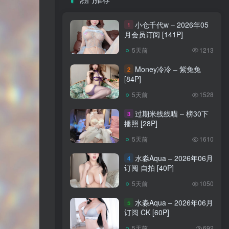
小仓千代w – 2026年05
1
月会员订阅 [141P]
5天前
1213
Money冷冷 – 紫兔兔
2
[84P]
5天前
1528
过期米线线喵 – 榜30下
3
播照 [28P]
5天前
1610
水淼Aqua – 2026年06月
4
订阅 自拍 [40P]
5天前
1050
水淼Aqua – 2026年06月
5
订阅 CK [60P]
5天前
692