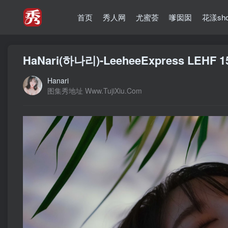
首页
秀人网
尤蜜荟
嗲囡囡
花漾sh
HaNari(하나리)-LeeheeExpress LEHF 
Hanari
图集秀地址 Www.TujiXiu.Com