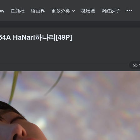
ow
星颜社
语画界
更多分类
微密圈
网红妹子
154A HaNari하나리[49P]