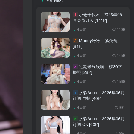
小仓千代w – 2026年05
1
月会员订阅 [141P]
4天前
1109
Money冷冷 – 紫兔兔
2
[84P]
4天前
1459
过期米线线喵 – 榜30下
3
播照 [28P]
4天前
1560
水淼Aqua – 2026年06月
4
订阅 自拍 [40P]
4天前
991
水淼Aqua – 2026年06月
5
订阅 CK [60P]
4天前
664