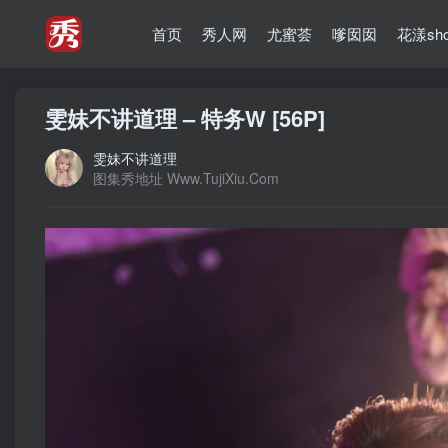
首页
秀人网
尤蜜荟
嗲囡囡
花漾sh
雯妹不讲道理 – 特务W [56P]
雯妹不讲道理
图集秀地址 Www.TujiXiu.Com