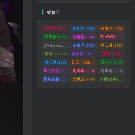
标签云
杨晨晨
徐莉芝
王雨纯
(661)
(469)
(409)
周于希
陆萱萱
[DJAWA]
(401)
(314)
(290)
[ARTGRAVIA]
王馨瑶
唐安琪
(290)
(277)
(277)
朱可儿
鱼子酱fish
安然
(271)
(256)
(254)
梦心玥
妲己_Toxic
蠢沫沫
(250)
(247)
(240)
星之迟迟
周妍希
绮里嘉
(238)
(229)
(222)
模特合集
尤妮丝
水淼aqua
(218)
(212)
(172)