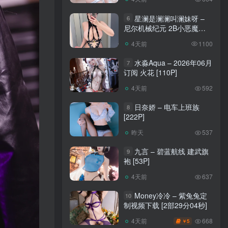
星澜是澜澜叫澜妹呀 –
6
尼尔机械纪元 2B小恶魔
[65P]
4天前
1100
水淼Aqua – 2026年06月
7
订阅 火花 [110P]
4天前
592
日奈娇 – 电车上班族
8
[222P]
昨天
537
九言 – 碧蓝航线 建武旗
9
袍 [53P]
4天前
637
Money冷冷 – 紫兔兔定
10
制视频下载 [2部29分04秒]
668
4天前
5
￥