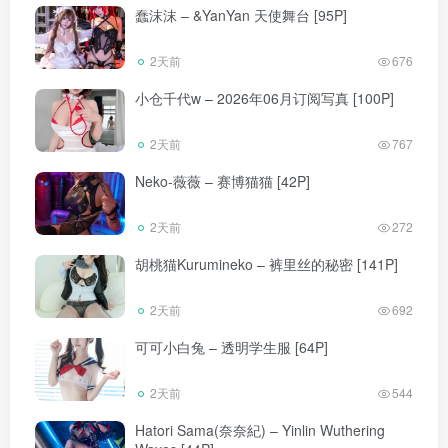
蠢沫沫 – &YanYan 天使舞台 [95P]
2天前
676
小仓千代w – 2026年06月订阅写真 [100P]
2天前
767
Neko-薇薇 – 赛博猫猫 [42P]
2天前
272
胡桃猫Kurumineko – 裤里丝的秘密 [141P]
2天前
692
可可小白兔 – 透明学生服 [64P]
2天前
544
Hatori Sama(奈奈紀) – Yinlin Wuthering