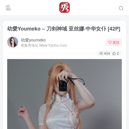
幼愛Youmeko – 刀剑神域 亚丝娜·中华女仆 [42P]
幼愛youmeko
关注
图集秀地址 Www.TujiXiu.Com
404
2