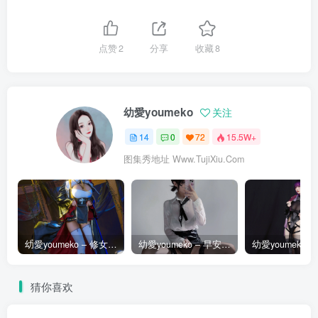
点赞
2
分享
收藏
8
幼愛youmeko
关注
14
0
72
15.5W+
图集秀地址 Www.TujiXiu.Com
幼愛youmeko – 修女 夏洛特
幼愛youmeko – 早安，想吃点什么？
猜你喜欢