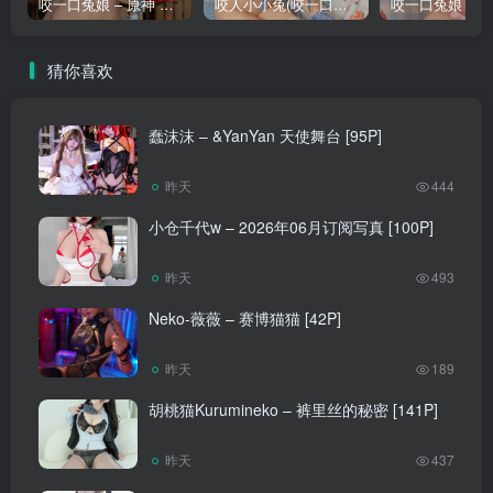
咬一口兔娘 – 原神 申鹤 [73P]
咬人小小兔(咬一口兔娘) – 3月月票特典『蓝天之恋』&小鹿乱撞 [42P]
猜你喜欢
蠢沫沫 – &YanYan 天使舞台 [95P]
昨天
444
小仓千代w – 2026年06月订阅写真 [100P]
昨天
493
Neko-薇薇 – 赛博猫猫 [42P]
昨天
189
胡桃猫Kurumineko – 裤里丝的秘密 [141P]
昨天
437