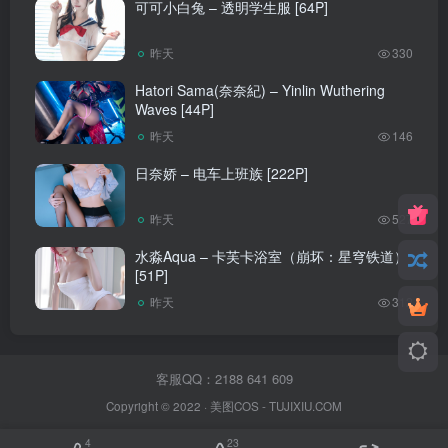
可可小白兔 – 透明学生服 [64P]
昨天
330
Hatori Sama(奈奈紀) – Yinlin Wuthering
Waves [44P]
昨天
146
日奈娇 – 电车上班族 [222P]
昨天
527
水淼Aqua – 卡芙卡浴室（崩坏：星穹铁道）
[51P]
昨天
312
客服QQ：2188 641 609
Copyright © 2022 ·
美图COS
- TUJIXIU.COM
4
23