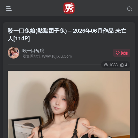
咬一口兔娘(黏黏团子兔) – 2026年06月作品 未亡
人[114P]
咬一口兔娘
关注
图集秀地址 Www.TujiXiu.Com
1083
4