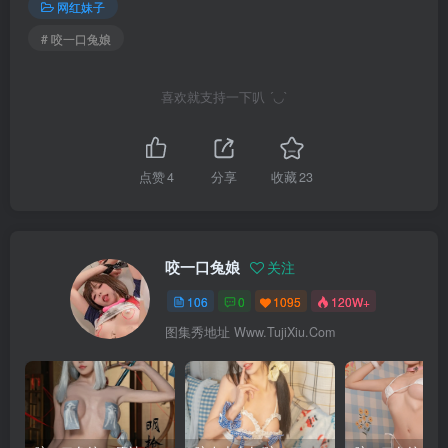
网红妹子
# 咬一口兔娘
喜欢就支持一下叭 ´◡`
点赞
4
分享
收藏
23
咬一口兔娘
关注
106
0
1095
120W+
图集秀地址 Www.TujiXiu.Com