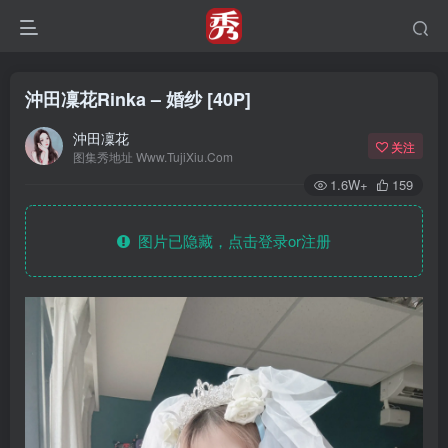
沖田凜花Rinka – 婚纱 [40P]
沖田凜花
关注
图集秀地址 Www.TujiXiu.Com
1.6W+
159
图片已隐藏，点击登录or注册