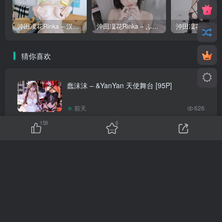
沖田凜花Rinka – 汉堡女孩 [22P]
沖田凜花Rinka – ふわふわ猫 [32P]
猜你喜欢
蠢沫沫 – &YanYan 天使舞台 [95P]
前天
626
159
6
小仓千代w – 2026年06月订阅写真 [100P]
前天
713
Neko-薇薇 – 赛博猫猫 [42P]
前天
252
胡桃猫Kurumineko – 裤里丝的秘密 [141P]