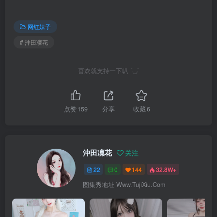
网红妹子
# 沖田凜花
喜欢就支持一下叭 ´◡`
点赞
159
分享
收藏
6
沖田凜花
关注
22
0
144
32.8W+
图集秀地址 Www.TujiXiu.Com