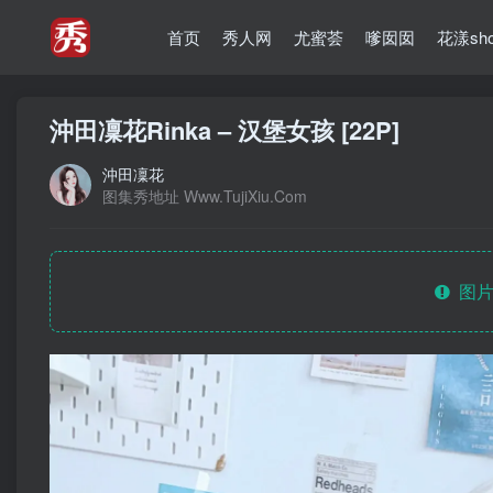
首页
秀人网
尤蜜荟
嗲囡囡
花漾sh
沖田凜花Rinka – 汉堡女孩 [22P]
沖田凜花
图集秀地址 Www.TujiXiu.Com
图片