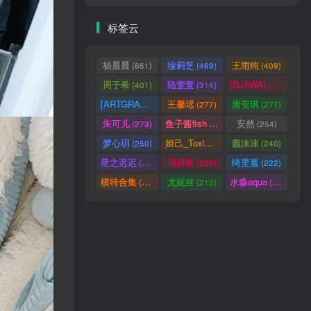
标签云
杨晨晨
徐莉芝
王雨纯
(661)
(469)
(409)
周于希
陆萱萱
[DJAWA]
(401)
(314)
(290)
[ARTGRAVIA]
王馨瑶
唐安琪
(290)
(277)
(277)
朱可儿
鱼子酱fish
安然
(273)
(257)
(254)
梦心玥
妲己_Toxic
蠢沫沫
(250)
(247)
(240)
星之迟迟
周妍希
绮里嘉
(238)
(229)
(222)
模特合集
尤妮丝
水淼aqua
(218)
(212)
(172)