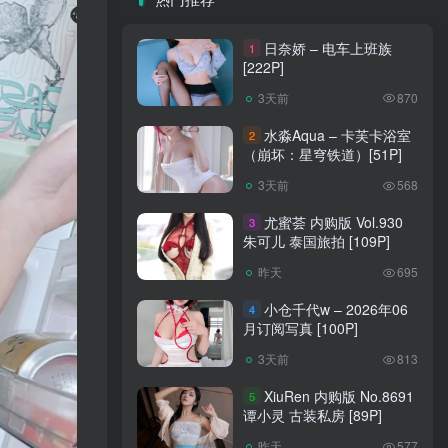
日奈娇 – 电车上班族
1
[222P]
3天前
870
水淼Aqua – 卡芙卡浴室
2
（崩坏：星穹铁道）[51P]
3天前
568
尤蜜荟 内购版 Vol.930
3
朱可儿 泰国旅拍 [109P]
昨天
695
小仓千代w – 2026年06
4
月订阅写真 [100P]
3天前
813
XiuRen 内购版 No.8691
5
谭小灵 古装私房 [89P]
昨天
577