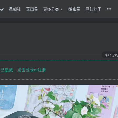
ow
星颜社
语画界
更多分类
微密圈
网红妹子
1.7
已隐藏，点击登录or注册