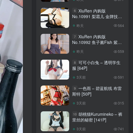
XiuRen 内购版
6
No.10991 梨霜儿 金牌技师
[88P]
昨天
564
XiuRen 内购版
7
No.10992 鱼子酱Fish 紫丝
[120P]
昨天
559
可可小白兔 – 透明学生
8
服 [64P]
3天前
591
一色雨 – 碧蓝航线 布雷
9
斯特 [50P]
3天前
315
胡桃猫Kurumineko – 裤
10
里丝的秘密 [141P]
3天前
741