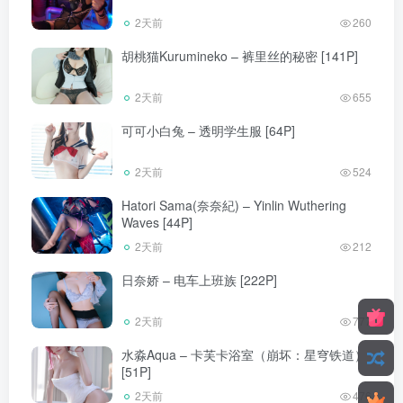
2天前
260
胡桃猫Kurumineko – 裤里丝的秘密 [141P]
2天前
655
可可小白兔 – 透明学生服 [64P]
2天前
524
Hatori Sama(奈奈紀) – Yinlin Wuthering
Waves [44P]
2天前
212
日奈娇 – 电车上班族 [222P]
2天前
777
水淼Aqua – 卡芙卡浴室（崩坏：星穹铁道）
[51P]
2天前
476