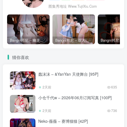
图集秀地址 Www.TujiXiu.Com
Bangni邦尼 – 幽灵娘 [86P]
Bangni邦尼 – 双人女仆 [67P]
猜你喜欢
蠢沫沫 – &YanYan 天使舞台 [95P]
2天前
635
小仓千代w – 2026年06月订阅写真 [100P]
2天前
736
Neko-薇薇 – 赛博猫猫 [42P]