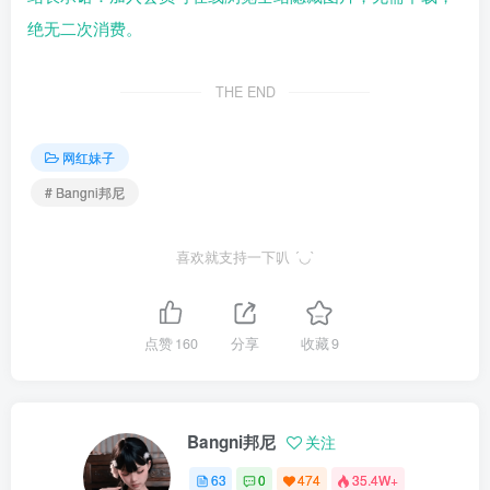
绝无二次消费。
THE END
网红妹子
# Bangni邦尼
喜欢就支持一下叭 ´◡`
点赞
160
分享
收藏
9
Bangni邦尼
关注
63
0
474
35.4W+