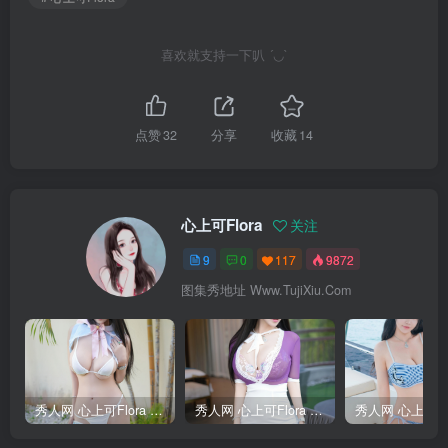
喜欢就支持一下叭 ´◡`
点赞
32
分享
收藏
14
心上可Flora
关注
9
0
117
9872
图集秀地址 Www.TujiXiu.Com
秀人网 心上可Flora Vol.11170 [62P]
秀人网 心上可Flora Vol.11069 [80P]