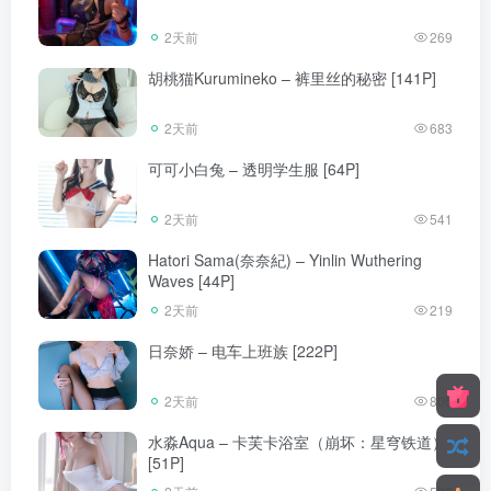
2天前
269
胡桃猫Kurumineko – 裤里丝的秘密 [141P]
2天前
683
可可小白兔 – 透明学生服 [64P]
2天前
541
Hatori Sama(奈奈紀) – Yinlin Wuthering
Waves [44P]
2天前
219
日奈娇 – 电车上班族 [222P]
2天前
805
水淼Aqua – 卡芙卡浴室（崩坏：星穹铁道）
[51P]