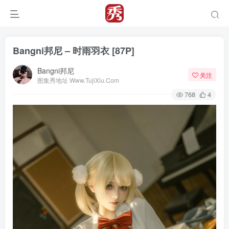
Bangni邦尼 – 时雨羽衣 [87P]
Bangni邦尼
关注
图集秀地址 Www.TujiXiu.Com
768
4