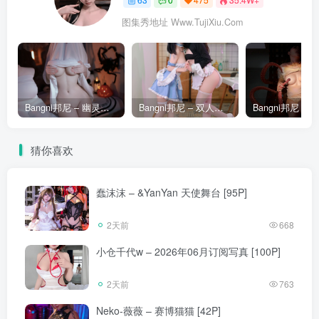
图集秀地址 Www.TujiXiu.Com
Bangni邦尼 – 幽灵娘 [86P]
Bangni邦尼 – 双人女仆 [67P]
猜你喜欢
蠢沫沫 – &YanYan 天使舞台 [95P]
2天前
668
小仓千代w – 2026年06月订阅写真 [100P]
2天前
763
Neko-薇薇 – 赛博猫猫 [42P]