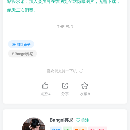
站长承诺：加入会员可在线浏览全站隐藏图片，无需下载，
绝无二次消费。
THE END
网红妹子
# Bangni邦尼
喜欢就支持一下叭 ´◡`
点赞
4
分享
收藏
8
Bangni邦尼
关注
63
0
475
35.4W+